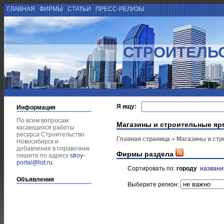
ГЛАВНАЯ
ФИРМЫ
СТАТЬИ
ПРЕСС-РЕЛИЗЫ
СТРОИТЕЛЬ
Я ищу:
Информация
По всем вопросам
Магазины и строительные яр
касающихся работы
ресурса Строительство
Главная страница
Магазины и ст
Новосибирск и
добавления в справочник
Фирмы раздела
пишите по адресу
stroy-
portal@list.ru
.
Сортировать по:
городу
назван
Объявления
Выберите регион: