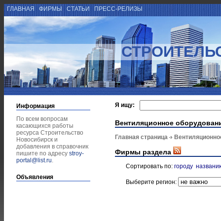
ГЛАВНАЯ
ФИРМЫ
СТАТЬИ
ПРЕСС-РЕЛИЗЫ
СТРОИТЕЛЬ
Я ищу:
Информация
По всем вопросам
Вентиляционное оборудован
касающихся работы
ресурса Строительство
Главная страница
Вентиляционно
Новосибирск и
добавления в справочник
Фирмы раздела
пишите по адресу
stroy-
portal@list.ru
.
Сортировать по:
городу
названи
Объявления
Выберите регион: