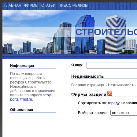
ГЛАВНАЯ
ФИРМЫ
СТАТЬИ
ПРЕСС-РЕЛИЗЫ
СТРОИТЕЛЬ
Я ищу:
Информация
По всем вопросам
Недвижимость
касающихся работы
ресурса Строительство
Главная страница
Недвижимость
Новосибирск и
добавления в справочник
Фирмы раздела
пишите по адресу
stroy-
portal@list.ru
.
Сортировать по:
городу
названи
Объявления
Выберите регион: