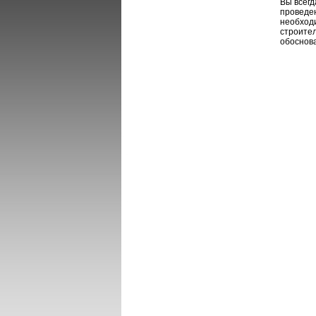
Вы всегд
проведе
необходи
строител
обоснов