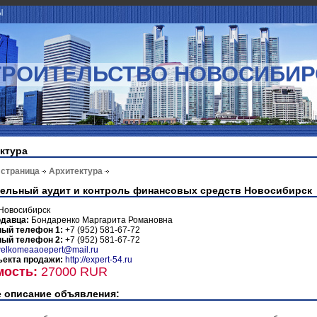
Ы
ТРОИТЕЛЬСТВО НОВОСИБИР
ктура
 страница
Архитектура
ельный аудит и контроль финансовых средств Новосибирск
Новосибирск
одавца:
Бондаренко Маргарита Романовна
ный телефон 1:
+7 (952) 581-67-72
ный телефон 2:
+7 (952) 581-67-72
elkomeaaoepert@mail.ru
ъекта продажи:
http://expert-54.ru
мость:
27000 RUR
 описание объявления: