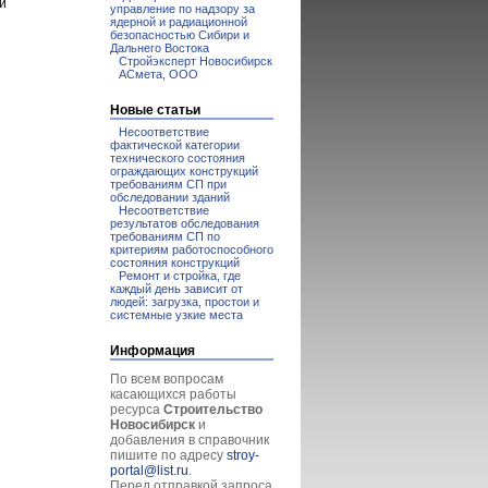
и
управление по надзору за
ядерной и радиационной
безопасностью Сибири и
Дальнего Востока
Стройэксперт Новосибирск
АСмета, ООО
Новые статьи
Несоответствие
фактической категории
технического состояния
ограждающих конструкций
требованиям СП при
обследовании зданий
Несоответствие
результатов обследования
требованиям СП по
критериям работоспособного
состояния конструкций
Ремонт и стройка, где
каждый день зависит от
людей: загрузка, простои и
системные узкие места
Информация
По всем вопросам
касающихся работы
ресурса
Строительство
Новосибирск
и
добавления в справочник
пишите по адресу
stroy-
portal@list.ru
.
Перед отправкой запроса