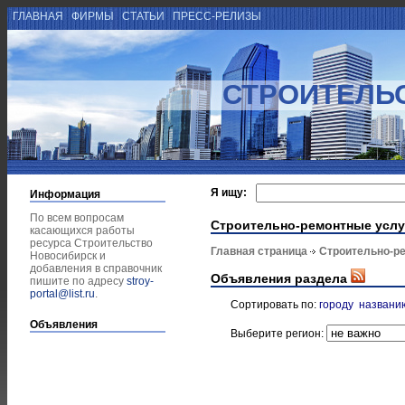
ГЛАВНАЯ
ФИРМЫ
СТАТЬИ
ПРЕСС-РЕЛИЗЫ
СТРОИТЕЛЬ
Я ищу:
Информация
По всем вопросам
Строительно-ремонтные услу
касающихся работы
ресурса Строительство
Главная страница
Строительно-р
Новосибирск и
добавления в справочник
Объявления раздела
пишите по адресу
stroy-
portal@list.ru
.
Сортировать по:
городу
названи
Объявления
Выберите регион: