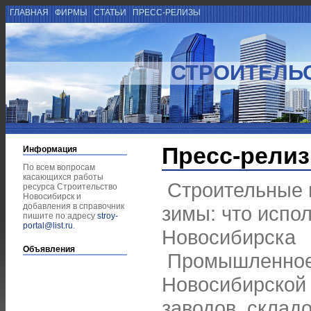
ГЛАВНАЯ
ФИРМЫ
СТАТЬИ
ПРЕСС-РЕЛИЗЫ
СТРОИТЕЛЬ
Пресс-рели
Информация
По всем вопросам
касающихся работы
Строительные 
ресурса Строительство
Новосибирск и
добавления в справочник
зимы: что испо
пишите по адресу
stroy-
portal@list.ru
.
Новосибирска
Объявления
Промышленное 
Новосибирской 
заводов, складо