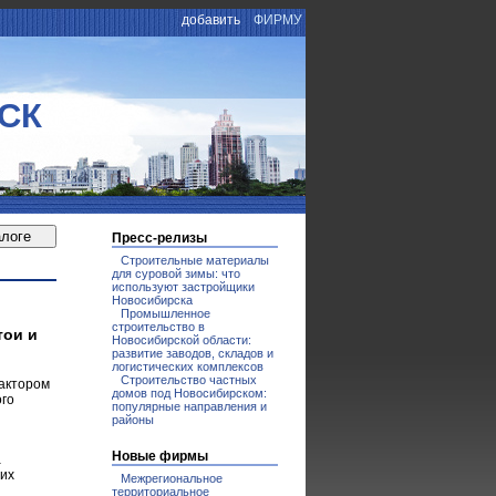
добавить
ФИРМУ
СК
Пресс-релизы
Строительные материалы
для суровой зимы: что
используют застройщики
Новосибирска
Промышленное
строительство в
тои и
Новосибирской области:
развитие заводов, складов и
логистических комплексов
Строительство частных
фактором
домов под Новосибирском:
ого
популярные направления и
районы
Новые фирмы
а
гих
Межрегиональное
территориальное