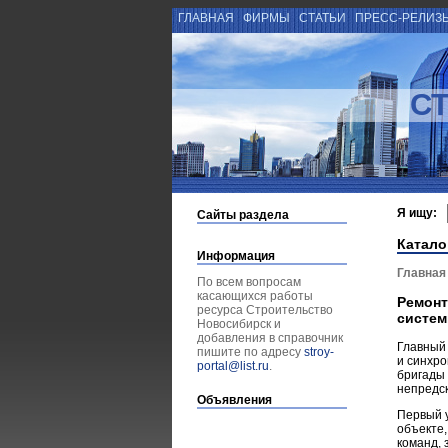
ГЛАВНАЯ
ФИРМЫ
СТАТЬИ
ПРЕСС-РЕЛИЗ
С
Я ищу:
Сайты раздела
Катало
Информация
Главная
По всем вопросам
касающихся работы
Ремонт
ресурса Строительство
систем
Новосибирск и
добавления в справочник
Главный 
пишите по адресу
stroy-
и синхро
portal@list.ru
.
бригады
непредс
Объявления
Первый у
объекте,
команд, 