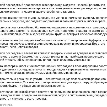
лой последствий проявляется в перерасходе бюджета. Простой работников,
льное использование материалов и техники увеличивают расходы, а график
ся, что влияет на маржу и удовлетворённость клиента.
одрядчики пытаются компенсировать это увеличением числа смен или привле
ельных ресурсов, что создаёт напряжение и повышает риск ошибок и брака.
нность этапов особенно болезненно отражается на комплексных проектах, г
дного вида зависят от завершения другого. Например, отделка не может идти
ы инженерные сети, а задержка одной группы блокирует несколько последу
еджмента это формирует необходимость точного планирования, буферов по 
ирования ресурсов, чтобы минимизировать простои и перерасход. Без этого
ность всей цепочки падает.
лой последствий влияет на клиента: задержки снижают доверие и заставляю
ривать сроки и бюджет. Часто заказчики начинают выбирать подрядчиков с
ей стабильной синхронизации работ, даже если стоимость выше.
го, повторяющиеся сбои постепенно меняют подход к проектированию работ
я уделяется последовательности, координации и управлению человеческими
ми, чем изначально планируемым дизайнерским решениям.
строительно-ремонтные услуги — это категория, где человеческий фактор ста
 ограничением. От качества планирования, координации и загрузки бригад 
сроки, бюджет и общая управляемость проекта.
 управление в этой сфере требует синхронизации, резервирования и точног
 каждого этапа, превращая человеческий ресурс в системный рычаг, опреде
ность и стоимость всего проекта.
сточника
: