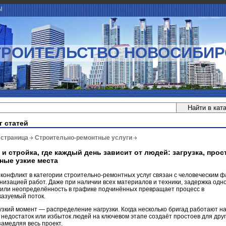
Ы
ТРОИТЕЛЬСТВО НОВОСИБИР
г статей
 страница
Строительно-ремонтные услуги
 и стройка, где каждый день зависит от людей: загрузка, прос
ные узкие места
конфликт в категории строительно-ремонтных услуг связан с человеческим 
низацией работ. Даже при наличии всех материалов и техники, задержка одн
 или неопределённость в графике подчинённых превращает процесс в
казуемый поток.
зкий момент — распределение нагрузки. Когда несколько бригад работают н
 недостаток или избыток людей на ключевом этапе создаёт простоев для дру
замедляя весь проект.