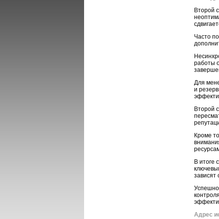
Второй с
неоптима
сдвигает
Часто п
дополнит
Несинхро
работы о
завершен
Для мен
и резерв
эффектив
Второй с
пересмат
репутаци
Кроме то
внимани
ресурса
В итоге 
ключевым
зависят 
Успешное
контроля
эффектив
Адрес и