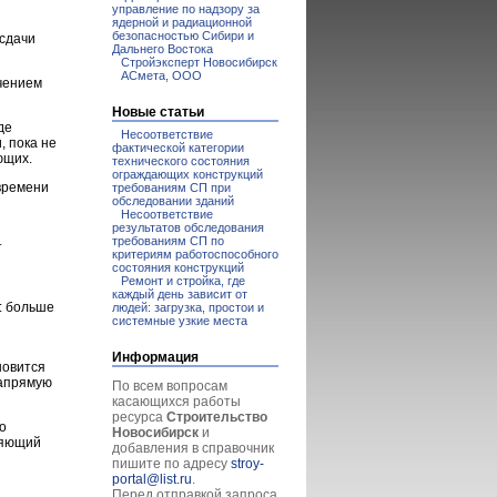
управление по надзору за
ядерной и радиационной
безопасностью Сибири и
 сдачи
Дальнего Востока
Стройэксперт Новосибирск
АСмета, ООО
чением
Новые статьи
де
Несоответствие
, пока не
фактической категории
ющих.
технического состояния
ограждающих конструкций
времени
требованиям СП при
обследовании зданий
Несоответствие
результатов обследования
требованиям СП по
т
критериям работоспособного
состояния конструкций
Ремонт и стройка, где
каждый день зависит от
: больше
людей: загрузка, простои и
системные узкие места
Информация
новится
напрямую
По всем вопросам
касающихся работы
ресурса
Строительство
о
Новосибирск
и
ляющий
добавления в справочник
пишите по адресу
stroy-
portal@list.ru
.
Перед отправкой запроса