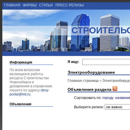
ГЛАВНАЯ
ФИРМЫ
СТАТЬИ
ПРЕСС-РЕЛИЗЫ
СТРОИТЕЛЬ
Я ищу:
Информация
По всем вопросам
Электрооборудование
касающихся работы
ресурса Строительство
Главная страница
Электрооборуд
Новосибирск и
добавления в справочник
Объявления раздела
пишите по адресу
stroy-
portal@list.ru
.
Сортировать по:
городу
названи
Объявления
Выберите регион: