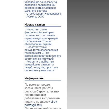
управление по надзору за
ядерной и радиационной
безопасностью Сибири и
Дальнего Востока
Стройэксперт Новосибирск
АСмета, ООО
Новые статьи
Несоответствие
фактической категории
технического состояния
ограждающих конструкций
требованиям СП при
обследовании зданий
Несоответствие
результатов обследования
требованиям СП по
критериям работоспособного
состояния конструкций
Ремонт и стройка, где
каждый день зависит от
людей: загрузка, простои и
системные узкие места
Информация
По всем вопросам
касающихся работы
ресурса
Строительство
Новосибирск
и
добавления в справочник
пишите по адресу
stroy-
portal@list.ru
.
Перед отправкой запроса