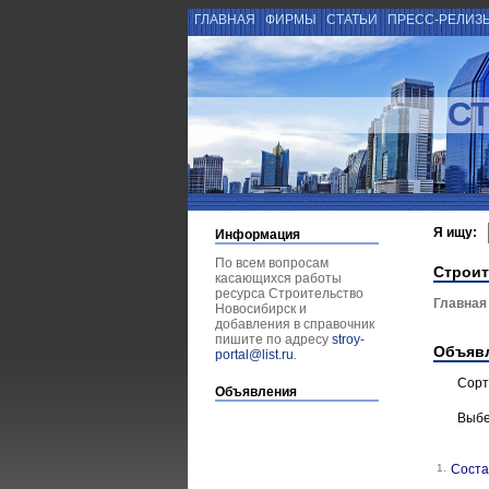
ГЛАВНАЯ
ФИРМЫ
СТАТЬИ
ПРЕСС-РЕЛИЗ
С
Я ищу:
Информация
По всем вопросам
Строит
касающихся работы
ресурса Строительство
Главная
Новосибирск и
добавления в справочник
пишите по адресу
stroy-
Объяв
portal@list.ru
.
Сорт
Объявления
Выбе
1.
Соста