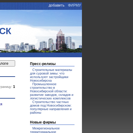
добавить
ФИРМУ
СК
Пресс-релизы
Строительные материалы
для суровой зимы: что
используют застройщики
Новосибирска
Промышленное
1
траницу:
строительство в
Новосибирской области:
развитие заводов, складов и
логистических комплексов
Строительство частных
ия
домов под Новосибирском:
популярные направления и
районы
Новые фирмы
Межрегиональное
территориальное