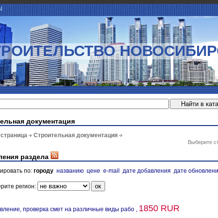
Ы
ТРОИТЕЛЬСТВО НОВОСИБИР
ельная документация
 страница
Строительная документация
Выберите с
ления раздела
ировать по:
городу
названию
цене
e-mail
дате добавления
дате обновлен
рите регион:
1850 RUR
вление, проверка смет на различные виды рабо ,