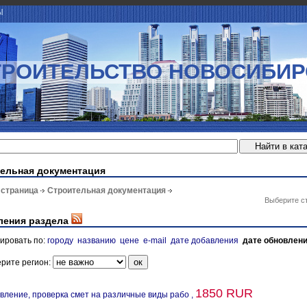
Ы
ТРОИТЕЛЬСТВО НОВОСИБИР
ельная документация
 страница
Строительная документация
Выберите с
ления раздела
ировать по:
городу
названию
цене
e-mail
дате добавления
дате обновлен
рите регион:
1850 RUR
вление, проверка смет на различные виды рабо ,