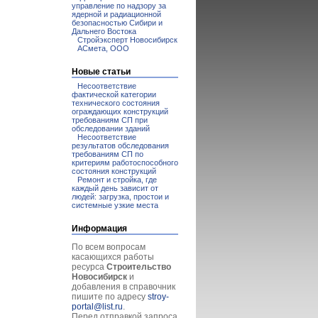
управление по надзору за
ядерной и радиационной
безопасностью Сибири и
Дальнего Востока
Стройэксперт Новосибирск
АСмета, ООО
Новые статьи
Несоответствие
фактической категории
технического состояния
ограждающих конструкций
требованиям СП при
обследовании зданий
Несоответствие
результатов обследования
требованиям СП по
критериям работоспособного
состояния конструкций
Ремонт и стройка, где
каждый день зависит от
людей: загрузка, простои и
системные узкие места
Информация
По всем вопросам
касающихся работы
ресурса
Строительство
Новосибирск
и
добавления в справочник
пишите по адресу
stroy-
portal@list.ru
.
Перед отправкой запроса