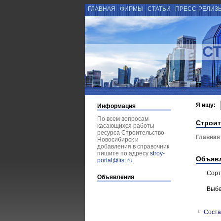
ГЛАВНАЯ
ФИРМЫ
СТАТЬИ
ПРЕСС-РЕЛИЗ
С
Я ищу:
Информация
По всем вопросам
Строит
касающихся работы
ресурса Строительство
Главная
Новосибирск и
добавления в справочник
пишите по адресу
stroy-
Объяв
portal@list.ru
.
Сорт
Объявления
Выбе
1.
Соста