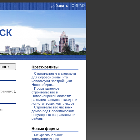
добавить
ФИРМУ
СК
Пресс-релизы
Строительные материалы
для суровой зимы: что
используют застройщики
Новосибирска
Промышленное
1
траницу:
строительство в
Новосибирской области:
развитие заводов, складов и
логистических комплексов
Строительство частных
ия
домов под Новосибирском:
популярные направления и
районы
Новые фирмы
Межрегиональное
территориальное