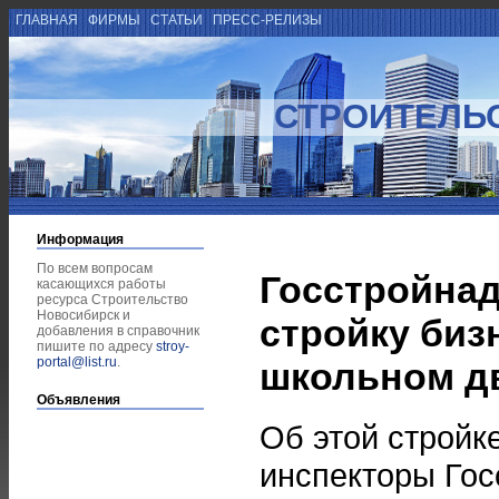
ГЛАВНАЯ
ФИРМЫ
СТАТЬИ
ПРЕСС-РЕЛИЗЫ
СТРОИТЕЛЬ
Информация
По всем вопросам
Госстройнад
касающихся работы
ресурса Строительство
Новосибирск и
стройку биз
добавления в справочник
пишите по адресу
stroy-
portal@list.ru
.
школьном д
Объявления
Об этой стройке
инспекторы Гос