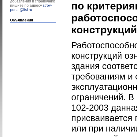
добавления в справочник
по критерия
пишите по адресу
stroy-
portal@list.ru
.
работоспосо
Объявления
конструкций
Работоспособн
конструкций оз
здания соответ
требованиям и
эксплуатационн
ограничений. В 
102-2003 данна
присваивается 
или при наличи