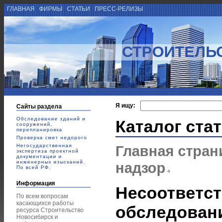
ГЛАВНАЯ
ФИРМЫ
СТАТЬИ
ПРЕСС-РЕЛИЗЫ
СТРОИТЕЛЬ
Я ищу:
Сайты раздела
Обследование зданий и
Каталог ста
сооружений,
перепланировка
Проверка смет недорого
Негосударственная
Главная стран
экспертиза проектной
документации и
инженерных изысканий.
надзор
По всей РФ.
Информация
Несоответст
По всем вопросам
касающихся работы
обследован
ресурса Строительство
Новосибирск и