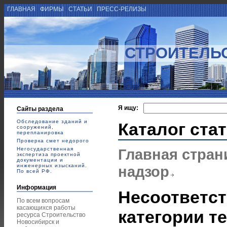
ГЛАВНАЯ
ФИРМЫ
СТАТЬИ
ПРЕСС-РЕЛИЗЫ
СТРОИТЕЛЬ
Я ищу:
Сайты раздела
Обследование зданий и
Каталог ста
сооружений,
перепланировка
Проверка смет недорого
Негосударственная
Главная стран
экспертиза проектной
документации и
инженерных изысканий.
надзор
По всей РФ.
Информация
Несоответст
По всем вопросам
касающихся работы
категории т
ресурса Строительство
Новосибирск и