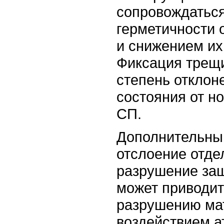
сопровождатьс
герметичности
и снижением их
Фиксация трещи
степень отклон
состояния от н
СП.
Дополнительны
отслоение отде
разрушение защ
может приводит
разрушению ма
воздействием 