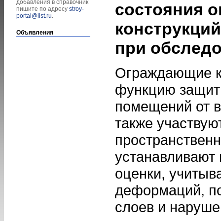
добавления в справочник
состояния 
пишите по адресу
stroy-
portal@list.ru
.
конструкций
Объявления
при обслед
Ограждающие к
функцию защит
помещений от в
также участвую
пространственн
устанавливают 
оценки, учитыв
деформаций, п
слоев и наруше