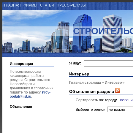
ГЛАВНАЯ
ФИРМЫ
СТАТЬИ
ПРЕСС-РЕЛИЗЫ
СТРОИТЕЛЬ
Я ищу:
Информация
По всем вопросам
Интерьер
касающихся работы
ресурса Строительство
Главная страница
Интерьер
Новосибирск и
добавления в справочник
Объявления раздела
пишите по адресу
stroy-
portal@list.ru
.
Сортировать по:
городу
назван
Объявления
Выберите регион: