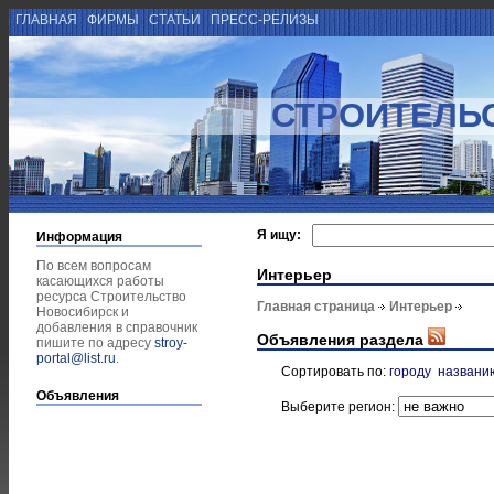
ГЛАВНАЯ
ФИРМЫ
СТАТЬИ
ПРЕСС-РЕЛИЗЫ
СТРОИТЕЛЬ
Я ищу:
Информация
По всем вопросам
Интерьер
касающихся работы
ресурса Строительство
Главная страница
Интерьер
Новосибирск и
добавления в справочник
Объявления раздела
пишите по адресу
stroy-
portal@list.ru
.
Сортировать по:
городу
названи
Объявления
Выберите регион: