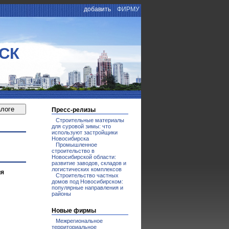
добавить
ФИРМУ
СК
Пресс-релизы
Строительные материалы
для суровой зимы: что
используют застройщики
Новосибирска
Промышленное
строительство в
Новосибирской области:
развитие заводов, складов и
логистических комплексов
ия
Строительство частных
домов под Новосибирском:
популярные направления и
районы
Новые фирмы
Межрегиональное
территориальное