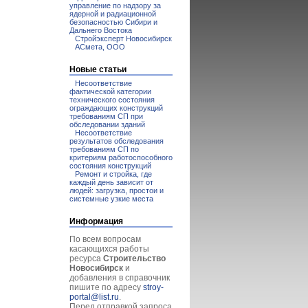
управление по надзору за
ядерной и радиационной
безопасностью Сибири и
Дальнего Востока
Стройэксперт Новосибирск
АСмета, ООО
Новые статьи
Несоответствие
фактической категории
технического состояния
ограждающих конструкций
требованиям СП при
обследовании зданий
Несоответствие
результатов обследования
требованиям СП по
критериям работоспособного
состояния конструкций
Ремонт и стройка, где
каждый день зависит от
людей: загрузка, простои и
системные узкие места
Информация
По всем вопросам
касающихся работы
ресурса
Строительство
Новосибирск
и
добавления в справочник
пишите по адресу
stroy-
portal@list.ru
.
Перед отправкой запроса