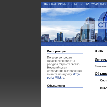
ГЛАВНАЯ
ФИРМЫ
СТАТЬИ
ПРЕСС-РЕЛИЗ
С
Я ищу:
Информация
По всем вопросам
Интерь
касающихся работы
ресурса Строительство
Главная
Новосибирск и
добавления в справочник
Объяв
пишите по адресу
stroy-
portal@list.ru
.
Сорт
Объявления
Выбе