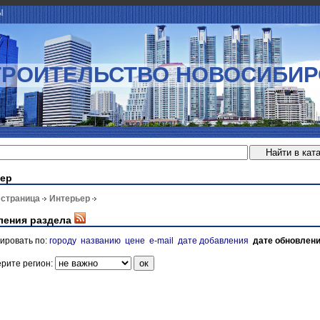
Ы
ТРОИТЕЛЬСТВО НОВОСИБИР
ер
 страница
Интерьер
ления раздела
ировать по:
городу
названию
цене
e-mail
дате добавления
дате обновлен
рите регион: