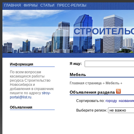
ГЛАВНАЯ
ФИРМЫ
СТАТЬИ
ПРЕСС-РЕЛИЗЫ
СТРОИТЕЛЬ
Я ищу:
Информация
По всем вопросам
Мебель
касающихся работы
ресурса Строительство
Главная страница
Мебель
Новосибирск и
добавления в справочник
Объявления раздела
пишите по адресу
stroy-
portal@list.ru
.
Сортировать по:
городу
названи
Объявления
Выберите регион: