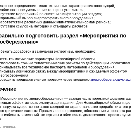
еверное определение теплотехнических характеристик конструкций;
еобоснованное уменьшение толщины утеплителя;
тсутствие мероприятий по снижению инфильтрации воздуха;
еправильный выбор энергоэффективного оборудования;
есоответствие расчётных данных климатическим нормам региона;
тсутствие ссылок на методики и стандарты расчётов.
равильно подготовить раздел «Мероприятия по
госбережению»
бежать доработок и замечаний экспертизы, необходимо:
честь климатические параметры Новосибирской области.
спользовать точные теплотехнические расчёты по действующим нормативам.
рикладывать все технические паспорта материалов и оборудования.
писывать логическую связку между мероприятиями и ожидаемым эффектом
нергосбережения.
роводить предварительную проверку через внешнюю
энергосберегающую экс
ючение
«Мероприятия по энергосбережению» — важная часть проектной документац
ющая эффективность эксплуатации здания. Для Новосибирской области, где
 нагрузка существенно выше средней по стране, качество проработки этого 
ся критически важным. Правильное оформление, обоснование и проверка ра
т избежать замечаний экспертизы и обеспечить долговечность проектируем
.
сточника
: