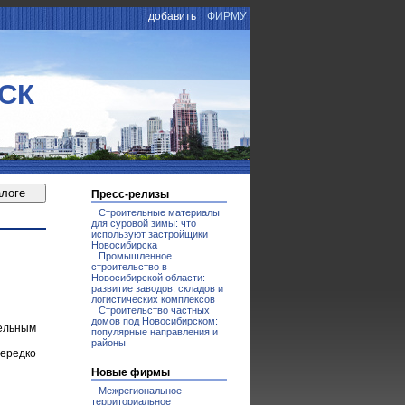
добавить
ФИРМУ
СК
Пресс-релизы
Строительные материалы
для суровой зимы: что
используют застройщики
Новосибирска
Промышленное
строительство в
Новосибирской области:
развитие заводов, складов и
логистических комплексов
Строительство частных
домов под Новосибирском:
тельным
популярные направления и
районы
нередко
Новые фирмы
Межрегиональное
территориальное