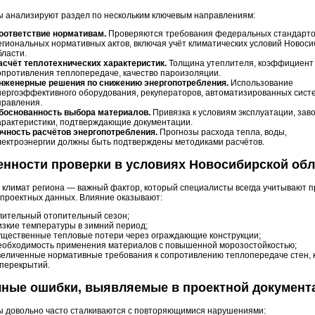
ы анализируют раздел по нескольким ключевым направлениям:
оответствие нормативам.
Проверяются требования федеральных стандарто
егиональных нормативных актов, включая учёт климатических условий Новоси
бласти.
асчёт теплотехнических характеристик.
Толщина утеплителя, коэффициент
опротивления теплопередаче, качество пароизоляции.
нженерные решения по снижению энергопотребления.
Использование
нергоэффективного оборудования, рекуператоров, автоматизированных сист
правления.
боснованность выбора материалов.
Привязка к условиям эксплуатации, зав
арактеристики, подтверждающие документации.
очность расчётов энергопотребления.
Прогнозы расхода тепла, воды,
лектроэнергии должны быть подтверждены методиками расчётов.
нности проверки в условиях Новосибирской обл
 климат региона — важный фактор, который специалисты всегда учитывают п
 проектных данных. Влияние оказывают:
лительный отопительный сезон;
изкие температуры в зимний период;
ущественные тепловые потери через ограждающие конструкции;
еобходимость применения материалов с повышенной морозостойкостью;
величенные нормативные требования к сопротивлению теплопередаче стен, 
 перекрытий.
чные ошибки, выявляемые в проектной документ
ы довольно часто сталкиваются с повторяющимися нарушениями: