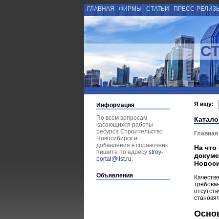
ГЛАВНАЯ
ФИРМЫ
СТАТЬИ
ПРЕСС-РЕЛИЗ
С
Я ищу:
Информация
По всем вопросам
Катало
касающихся работы
ресурса Строительство
Главная
Новосибирск и
добавления в справочник
На что
пишите по адресу
stroy-
докуме
portal@list.ru
.
Новоси
Объявления
Качеств
требован
отсутст
становят
Основ