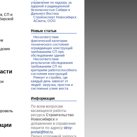
управление по надзору за
ядерной и радиационной
безопасностью Сибири и
Дальнего Востока
в, СП и
Стройэксперт Новосибирск
бирской
АСмета, ООО
Новые статьи
Несоответствие
ем
фактической категории
технического состояния
ограждающих конструкций
одские
требованиям СП при
обследовании зданий
Несоответствие
результатов обследования
требованиям СП по
критериям работоспособного
асти
состояния конструкций
Ремонт и стройка, где
каждый день зависит от
ри
людей: загрузка, простои и
системные узкие места
Информация
По всем вопросам
касающихся работы
кровель
ресурса
Строительство
Новосибирск
и
добавления в справочник
ации
пишите по адресу
stroy-
portal@list.ru
.
Перед отправкой запроса