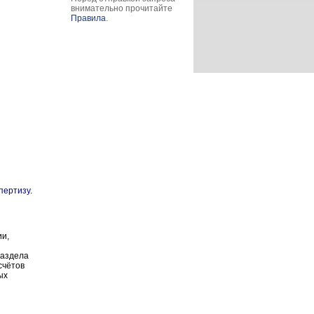
внимательно прочитайте
Правила
.
пертизу
.
ии,
раздела
счётов
ых