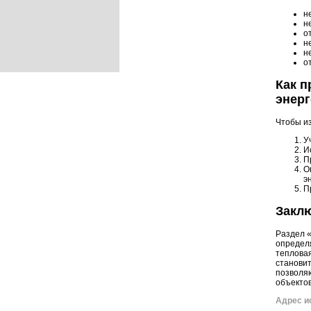
н
н
о
н
н
о
Как п
энер
Чтобы из
У
И
П
О
э
П
Закл
Раздел 
определя
тепловая
становит
позволяю
объектов
Адрес и