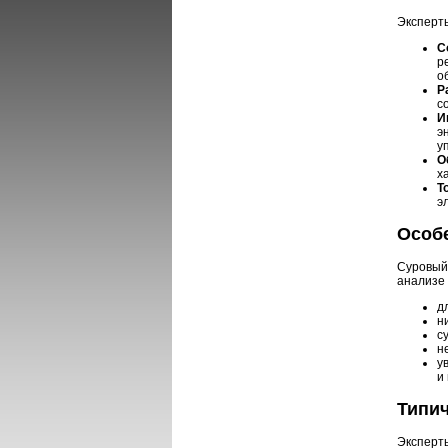
Эксперт
С
р
о
Р
с
И
э
у
О
х
Т
э
Особе
Суровый
анализе
д
н
с
н
у
и
Типи
Эксперт