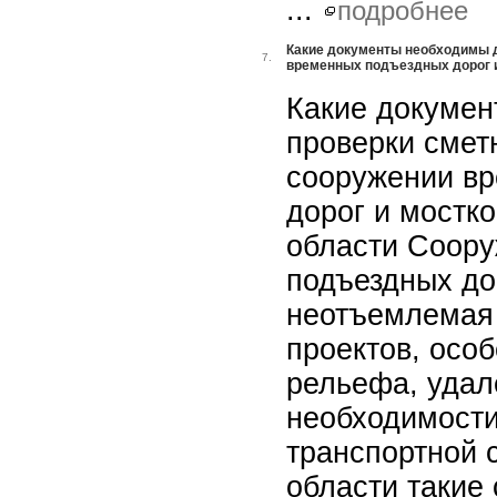
...
подробнее
Какие документы необходимы д
7.
временных подъездных дорог и
Какие докумен
проверки смет
сооружении в
дорог и мостк
области Соор
подъездных до
неотъемлемая 
проектов, осо
рельефа, удал
необходимости
транспортной 
области такие