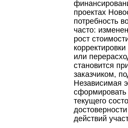
финансировани
проектах Ново
потребность в
часто: измене
рост стоимост
корректировки 
или перерасхо
становится пр
заказчиком, п
Независимая э
сформировать 
текущего сост
достоверности
действий учас