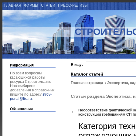
ГЛАВНАЯ
ФИРМЫ
СТАТЬИ
ПРЕСС-РЕЛИЗЫ
СТРОИТЕЛЬ
Я ищу:
Информация
По всем вопросам
Каталог статей
касающихся работы
ресурса Строительство
Главная страница
Экспертиза, на
Новосибирск и
добавления в справочник
пишите по адресу
stroy-
Статьи раздела Экспертиза, 
portal@list.ru
.
Объявления
Несоответствие фактической к
1.
конструкций требованиям СП п
Категория тех
ограждающих к