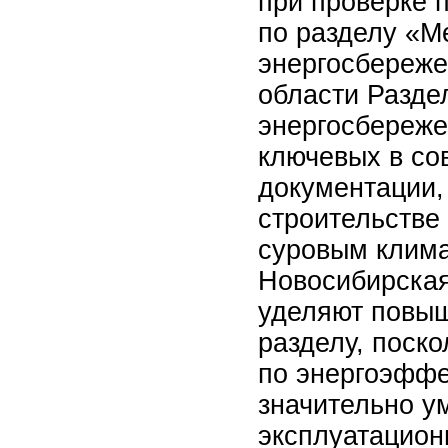
при проверке 
по разделу «М
энергосбереже
области Разде
энергосбереже
ключевых в со
документации,
строительстве 
суровым клима
Новосибирская
уделяют повы
разделу, поск
по энергоэффе
значительно у
эксплуатацион