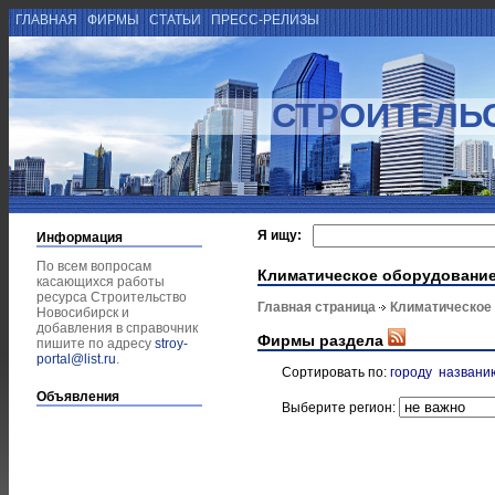
ГЛАВНАЯ
ФИРМЫ
СТАТЬИ
ПРЕСС-РЕЛИЗЫ
СТРОИТЕЛЬ
Я ищу:
Информация
По всем вопросам
Климатическое оборудовани
касающихся работы
ресурса Строительство
Главная страница
Климатическое
Новосибирск и
добавления в справочник
Фирмы раздела
пишите по адресу
stroy-
portal@list.ru
.
Сортировать по:
городу
названи
Объявления
Выберите регион: