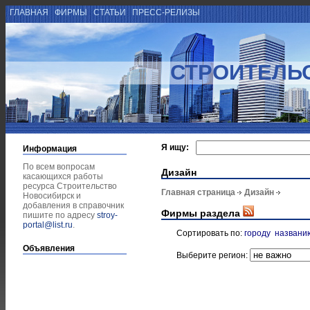
ГЛАВНАЯ
ФИРМЫ
СТАТЬИ
ПРЕСС-РЕЛИЗЫ
СТРОИТЕЛЬ
Я ищу:
Информация
По всем вопросам
Дизайн
касающихся работы
ресурса Строительство
Главная страница
Дизайн
Новосибирск и
добавления в справочник
Фирмы раздела
пишите по адресу
stroy-
portal@list.ru
.
Сортировать по:
городу
названи
Объявления
Выберите регион: