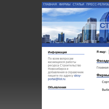
ГЛАВНАЯ
ФИРМЫ
СТАТЬИ
ПРЕСС-РЕЛИЗ
С
Я ищу:
Информация
По всем вопросам
Фасад
касающихся работы
ресурса Строительство
Главная
Новосибирск и
добавления в справочник
Фирмы
пишите по адресу
stroy-
portal@list.ru
.
Сорт
Объявления
Выбе