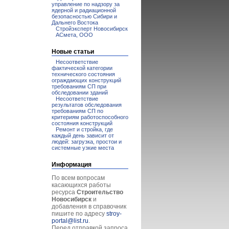
управление по надзору за
ядерной и радиационной
безопасностью Сибири и
Дальнего Востока
Стройэксперт Новосибирск
АСмета, ООО
Новые статьи
Несоответствие
фактической категории
технического состояния
ограждающих конструкций
требованиям СП при
обследовании зданий
Несоответствие
результатов обследования
требованиям СП по
критериям работоспособного
состояния конструкций
Ремонт и стройка, где
каждый день зависит от
людей: загрузка, простои и
системные узкие места
Информация
По всем вопросам
касающихся работы
ресурса
Строительство
Новосибирск
и
добавления в справочник
пишите по адресу
stroy-
portal@list.ru
.
Перед отправкой запроса