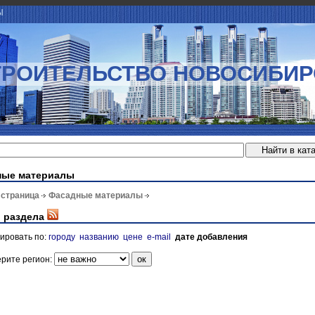
Ы
ТРОИТЕЛЬСТВО НОВОСИБИР
ные материалы
 страница
Фасадные материалы
 раздела
ировать по:
городу
названию
цене
e-mail
дате добавления
рите регион: