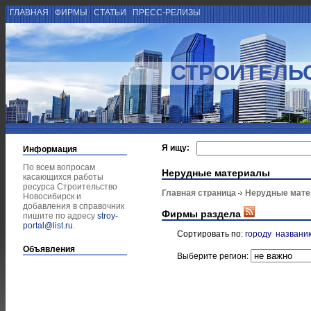
ГЛАВНАЯ
ФИРМЫ
СТАТЬИ
ПРЕСС-РЕЛИЗЫ
СТРОИТЕЛЬ
Я ищу:
Информация
По всем вопросам
Нерудные материалы
касающихся работы
ресурса Строительство
Главная страница
Нерудные мат
Новосибирск и
добавления в справочник
Фирмы раздела
пишите по адресу
stroy-
portal@list.ru
.
Сортировать по:
городу
названи
Объявления
Выберите регион: