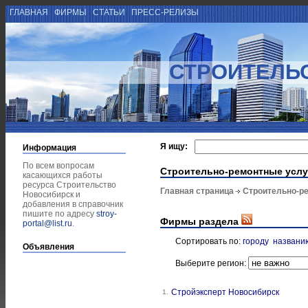
ГЛАВНАЯ
ФИРМЫ
СТАТЬИ
ПРЕСС-РЕЛИЗЫ
СТРОИТЕЛЬ
Я ищу:
Информация
По всем вопросам
Строительно-ремонтные услу
касающихся работы
ресурса Строительство
Главная страница
Строительно-р
Новосибирск и
добавления в справочник
пишите по адресу
stroy-
Фирмы раздела
portal@list.ru
.
Сортировать по:
городу
названи
Объявления
Выберите регион:
Стройэксперт Новосибирск
1.