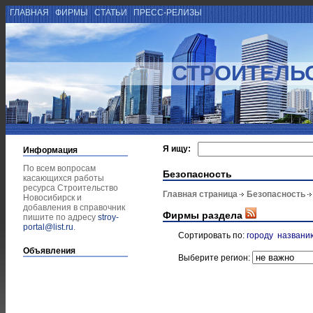
ГЛАВНАЯ
ФИРМЫ
СТАТЬИ
ПРЕСС-РЕЛИЗЫ
СТРОИТЕЛЬ
Я ищу:
Информация
По всем вопросам
Безопасность
касающихся работы
ресурса Строительство
Главная страница
Безопасность
Новосибирск и
добавления в справочник
Фирмы раздела
пишите по адресу
stroy-
portal@list.ru
.
Сортировать по:
городу
названи
Объявления
Выберите регион: