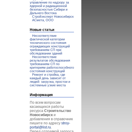
управление по надзору за
ядерной и радиационной
безопасностью Сибири и
Дальнего Востока
Стройэксперт Новосибирск
АСмета, ООО
Новые статьи
Несоответствие
фактической категории
технического состояния
ограждающих конструкций
требованиям СП при
обследовании зданий
Несоответствие
результатов обследования
требованиям СП по
критериям работоспособного
состояния конструкций
Ремонт и стройка, где
каждый день зависит от
людей: загрузка, простои и
системные узкие места
Информация
По всем вопросам
касающихся работы
ресурса
Строительство
Новосибирск
и
добавления в справочник
пишите по адресу
stroy-
portal@list.ru
.
Перед отправкой запроса