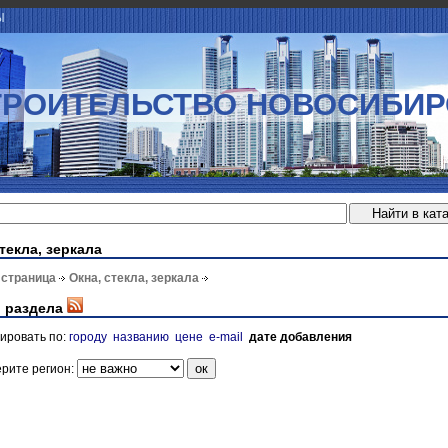
Ы
ТРОИТЕЛЬСТВО НОВОСИБИР
текла, зеркала
 страница
Окна, стекла, зеркала
 раздела
ировать по:
городу
названию
цене
e-mail
дате добавления
рите регион: