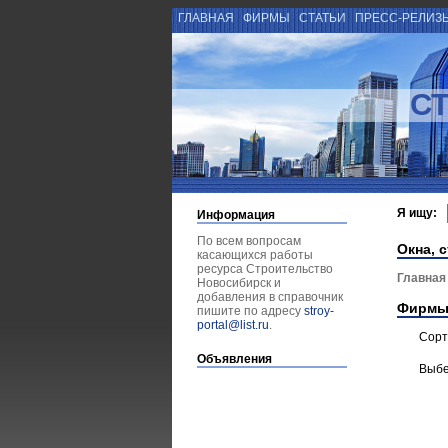
ГЛАВНАЯ
ФИРМЫ
СТАТЬИ
ПРЕСС-РЕЛИЗ
С
Я ищу:
Информация
По всем вопросам
Окна, с
касающихся работы
ресурса Строительство
Главная
Новосибирск и
добавления в справочник
Фирмы
пишите по адресу
stroy-
portal@list.ru
.
Сорт
Объявления
Выбе